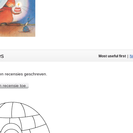
es
Most useful first
|
Ne
een recensies geschreven.
n recensie toe