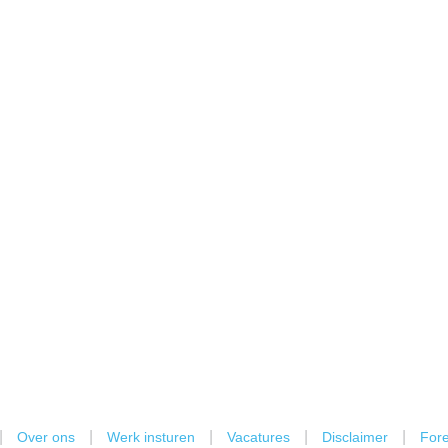
|
|
|
|
|
Over ons
Werk insturen
Vacatures
Disclaimer
Fore