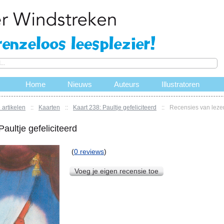
Home
Nieuws
Auteurs
Illustratoren
 artikelen
::
Kaarten
::
Kaart 238: Paultje gefeliciteerd
::
Recensies van leze
Paultje gefeliciteerd
(
0 reviews
)
Voeg je eigen recensie toe