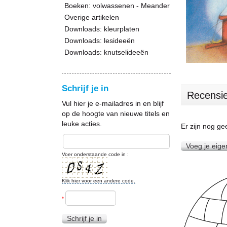
Boeken: volwassenen - Meander
Overige artikelen
Downloads: kleurplaten
Downloads: lesideeën
Downloads: knutselideeën
Schrijf je in
Recensi
Vul hier je e-mailadres in en blijf
op de hoogte van nieuwe titels en
leuke acties.
Er zijn nog g
Voeg je eige
Voer onderstaande code in :
Klik hier voor een andere code.
*
Schrijf je in