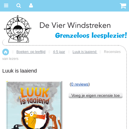
::
Boeken: op leeftijd
::
4-5 jaar
::
Luuk is laaiend
::
Recensies
Home
van lezers
Luuk is laaiend
(
0 reviews
)
Voeg je eigen recensie toe