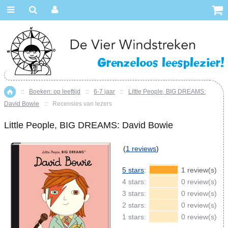
::
Boeken: op leeftijd
::
6-7 jaar
::
Little People, BIG DREAMS:
Home
David Bowie
::
Recensies van lezers
Little People, BIG DREAMS: David Bowie
(
1 reviews
)
5 stars
:
1 review(s)
4 stars:
0 review(s)
3 stars:
0 review(s)
2 stars:
0 review(s)
1 stars:
0 review(s)