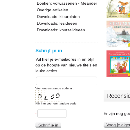
Boeken: volwassenen - Meander
Overige artikelen
Downloads: kleurplaten
Downloads: lesideeën
Downloads: knutselideeën
Schrijf je in
Vul hier je e-mailadres in en blijf
op de hoogte van nieuwe titels en
leuke acties.
Voer onderstaande code in :
Recensi
Klik hier voor een andere code.
Er zijn nog g
*
Voeg je eige
Schrijf je in