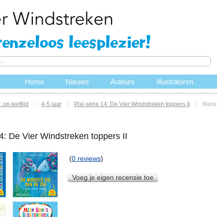
Home
Nieuws
Auteurs
Illustratoren
 op leeftijd
::
4-5 jaar
::
Pixi-serie 14: De Vier Windstreken toppers II
::
Rece
14: De Vier Windstreken toppers II
(
0 reviews
)
Voeg je eigen recensie toe