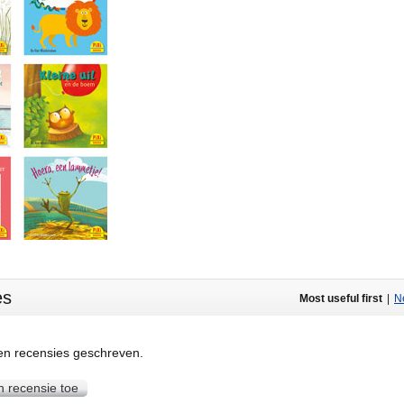
es
Most useful first
|
Ne
een recensies geschreven.
n recensie toe