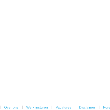
|
|
|
|
|
Over ons
Werk insturen
Vacatures
Disclaimer
Fore