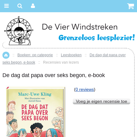
::
Boeken: op categorie
::
Leesboeken
::
De dag dat papa over
Home
seks begon, e-book
::
Recensies van lezers
De dag dat papa over seks begon, e-book
(
0 reviews
)
Voeg je eigen recensie toe