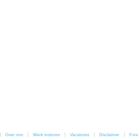
|
|
|
|
|
Over ons
Werk insturen
Vacatures
Disclaimer
Fore