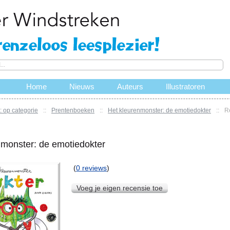
Home
Nieuws
Auteurs
Illustratoren
 op categorie
::
Prentenboeken
::
Het kleurenmonster: de emotiedokter
::
R
nmonster: de emotiedokter
(
0 reviews
)
Voeg je eigen recensie toe