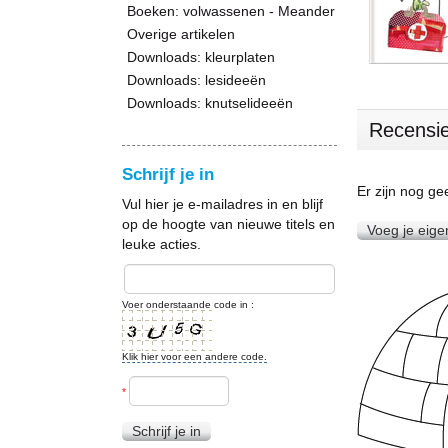
Boeken: volwassenen - Meander
Overige artikelen
Downloads: kleurplaten
Downloads: lesideeën
Downloads: knutselideeën
Recensi
Schrijf je in
Er zijn nog g
Vul hier je e-mailadres in en blijf
op de hoogte van nieuwe titels en
Voeg je eige
leuke acties.
Voer onderstaande code in :
Klik hier voor een andere code.
*
Schrijf je in