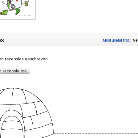
es
Most useful first
|
Ne
een recensies geschreven.
n recensie toe