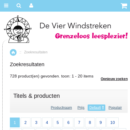
::
Zoekresultaten
Home
Zoekresultaten
728 product(en) gevonden. toon: 1 - 20 items
Opnieuw zoeken
Titels & producten
Productnaam
Prijs
Default
Populair
1
2
3
4
5
6
7
8
9
10