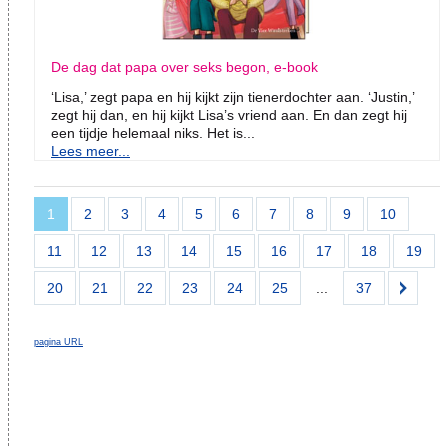
De dag dat papa over seks begon, e-book
‘Lisa,’ zegt papa en hij kijkt zijn tienerdochter aan. ‘Justin,’
zegt hij dan, en hij kijkt Lisa’s vriend aan. En dan zegt hij
een tijdje helemaal niks. Het is...
Lees meer...
1
2
3
4
5
6
7
8
9
10
11
12
13
14
15
16
17
18
19
20
21
22
23
24
25
...
37
pagina URL