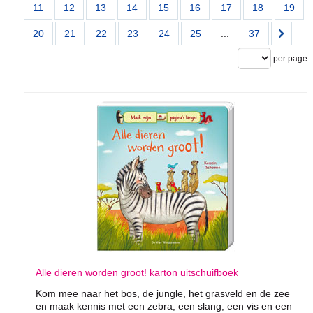
11
12
13
14
15
16
17
18
19
20
21
22
23
24
25
...
37
per page
Alle dieren worden groot! karton uitschuifboek
Kom mee naar het bos, de jungle, het grasveld en de zee
en maak kennis met een zebra, een slang, een vis en een