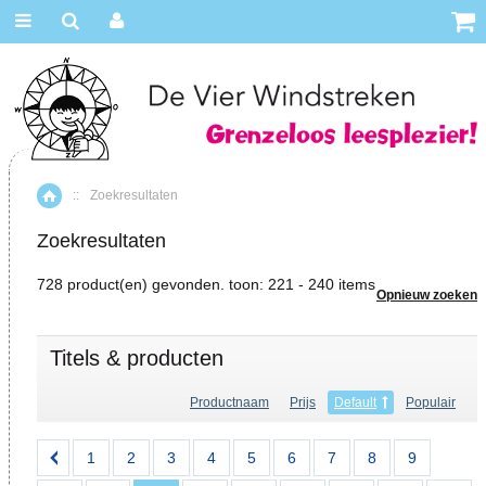
::
Zoekresultaten
Home
Zoekresultaten
728 product(en) gevonden. toon: 221 - 240 items
Opnieuw zoeken
Titels & producten
Productnaam
Prijs
Default
Populair
1
2
3
4
5
6
7
8
9