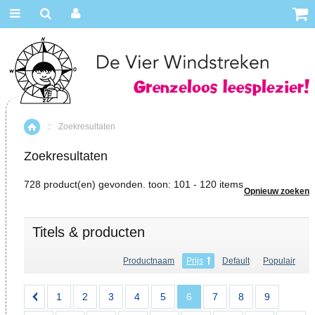
::
Zoekresultaten
Home
Zoekresultaten
728 product(en) gevonden. toon: 101 - 120 items
Opnieuw zoeken
Titels & producten
Productnaam
Prijs
Default
Populair
1
2
3
4
5
6
7
8
9