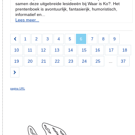
samen deze uitgebreide lesideeën bij Waar is Ko?. Het
prentenboek is avontuurlijk, fantasierijk, humoristisch,
informatief en...
Lees meer...
1
2
3
4
5
6
7
8
9
10
11
12
13
14
15
16
17
18
19
20
21
22
23
24
25
...
37
pagina URL