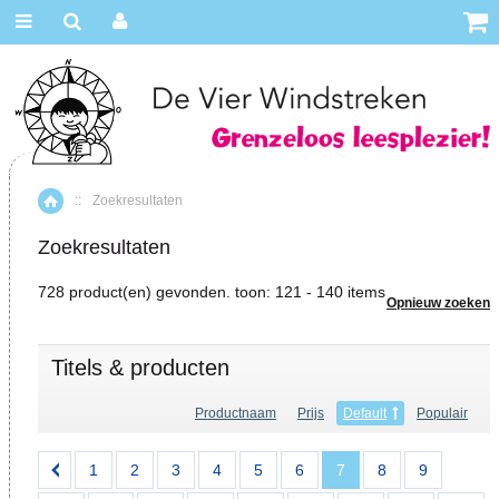
::
Zoekresultaten
Home
Zoekresultaten
728 product(en) gevonden. toon: 121 - 140 items
Opnieuw zoeken
Titels & producten
Productnaam
Prijs
Default
Populair
1
2
3
4
5
6
7
8
9