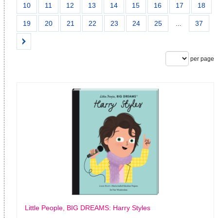
10
11
12
13
14
15
16
17
18
19
20
21
22
23
24
25
...
37
per page
Little People, BIG DREAMS: Harry Styles